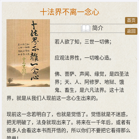
十法界不离一念心
首页
简介
返回
若人欲了知，三世一切佛；
应观法界性，一切唯心造。
佛、菩萨、声闻、缘觉，是四圣法
界；天、人、阿修罗、地狱、饿
鬼、畜生，是六凡法界。这十法
界，就是从我们人现前这一念心生出来的。
现前这一念若明白了，也就是觉悟了。觉悟就是不迷惑，
把无明破了，法身就现出来了。将来在一千年后，或者有
很多人会看这本书而开悟的，所以你们不要把它看得那么
简单！